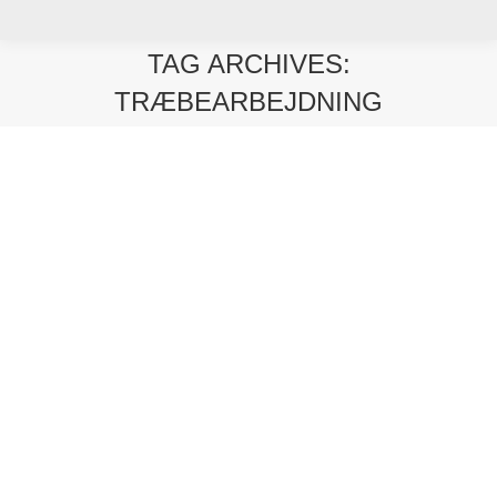
TAG ARCHIVES:
TRÆBEARBEJDNING
You are here:
Træbearbejdning viser 2019
nyheder
By
Yevhen Zakharov
juni 26, 2018
Leave a comment