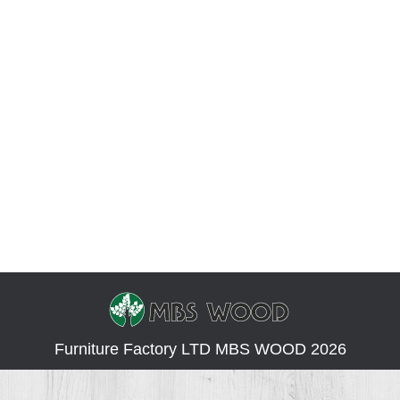
Hvert år i Usa afholdt en udstilling af
træbearbejdning. Udstillingen vil blive afholdt i
Baltimore (Maryland), new England-regionen i den
Nordøstlige del af USA), Kansas city (Vestlige del
af grænsen til Missouri), Tampa (Florida),
Indianapolis (Midwest USA), St. Louis
(selvstændig by i USA), Detroit, new Jersey,
Atlanta, Charlotte. Hvert træbearbejdning udstilling
præsenterer mere end 50…
Furniture Factory LTD MBS WOOD 2026