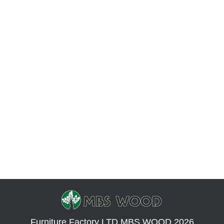
Billeder af smukke borde
fotografier
By
Yevhen Zakharov
juni 19, 2018
Leave a comment
Vi tilbyder dig at se populære spiseborde og
sofabord af naturligt træ. Dette træmøbler blev
virkelig et hit i 2018. Vi samlede de mest populære
billeder af tabellerne i denne artikel. Et spisebord
lavet af naturligt træ, der vil se godt ud i køkkenet.
Træets farve er mørk. Klassisk design. Flere farver
dækker. Benene på…
Furniture Factory LTD MBS WOOD 2026